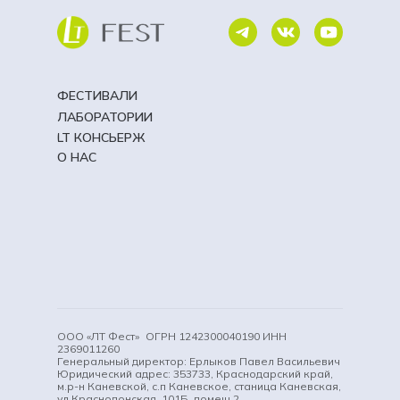
ФЕСТИВАЛИ
ЛАБОРАТОРИИ
LT КОНСЬЕРЖ
О НАС
ООО «ЛТ Фест» ОГРН 1242300040190 ИНН
2369011260
Генеральный директор: Ерлыков Павел Васильевич
Юридический адрес: 353733, Краснодарский край,
м.р-н Каневской, с.п Каневское, станица Каневская,
ул Краснодонская, 101Б, помещ 2