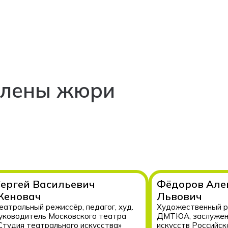
лены жюри
ергей Васильевич
Фёдоров Але
Женовач
Львович
еатральный режиссёр, педагог, худ.
Художественный р
уководитель Московского театра
ДМТЮА, заслужен
Студия театрального искусства»
искусств Российск