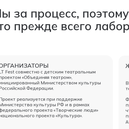
ы за процесс, поэтому
то прежде всего лабо
ОРГАНИЗАТОРЫ
LT Fest совместно с детским театральным
проектом «Объединяя театром»,
инициированный Министерством культуры
В
Российской Федерации.
т
Проект реализуется при поддержке
Ф
Министерства культуры РФ и в рамках
п
федерального проекта «Творческие люди»
ч
национального проекта «Культура».
п
д