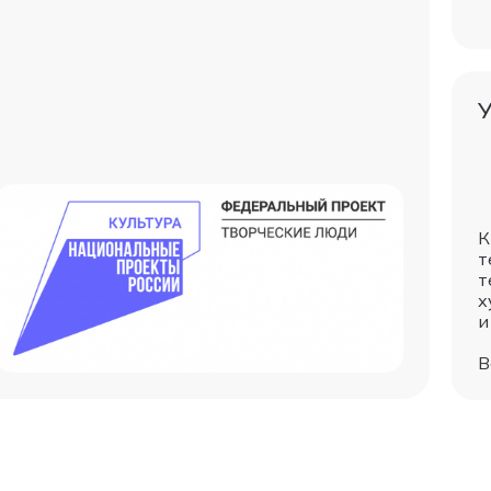
К
т
т
х
и
В